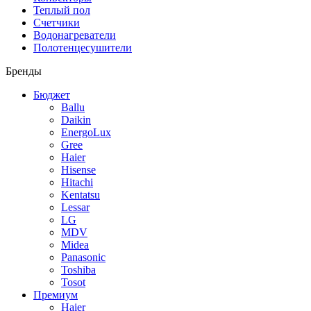
Теплый пол
Счетчики
Водонагреватели
Полотенцесушители
Бренды
Бюджет
Ballu
Daikin
EnergoLux
Gree
Haier
Hisense
Hitachi
Kentatsu
Lessar
LG
MDV
Midea
Panasonic
Toshiba
Tosot
Премиум
Haier