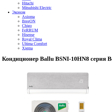
Hitachi
Mitsubishi Electric
Эконом
Axioma
BreeON
Chigo
FeRRUM
Hisense
Royal Clima
Ultima Comfort
Xigma
Кондиционер Ballu BSNI-10HN8 серия Bo