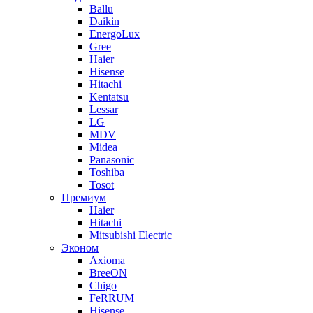
Ballu
Daikin
EnergoLux
Gree
Haier
Hisense
Hitachi
Kentatsu
Lessar
LG
MDV
Midea
Panasonic
Toshiba
Tosot
Премиум
Haier
Hitachi
Mitsubishi Electric
Эконом
Axioma
BreeON
Chigo
FeRRUM
Hisense