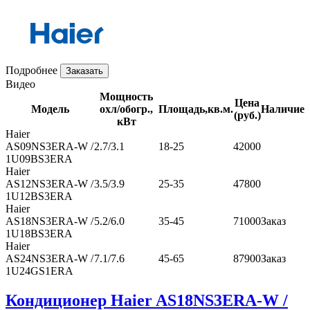
Подробнее
Заказать
Видео
Мощность
Цена
Модель
охл/обогр.,
Площадь,кв.м.
Наличие
(руб.)
кВт
Haier
AS09NS3ERA-W /
2.7/3.1
18-25
42000
1U09BS3ERA
Haier
AS12NS3ERA-W /
3.5/3.9
25-35
47800
1U12BS3ERA
Haier
AS18NS3ERA-W /
5.2/6.0
35-45
71000
Заказ
1U18BS3ERA
Haier
AS24NS3ERA-W /
7.1/7.6
45-65
87900
Заказ
1U24GS1ERA
Кондиционер Haier AS18NS3ERA-W /