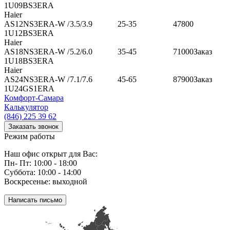
1U09BS3ERA
Haier
AS12NS3ERA-W /
3.5/3.9
25-35
47800
1U12BS3ERA
Haier
AS18NS3ERA-W /
5.2/6.0
35-45
71000
Заказ
1U18BS3ERA
Haier
AS24NS3ERA-W /
7.1/7.6
45-65
87900
Заказ
1U24GS1ERA
Комфорт
-Самара
Калькулятор
(846) 225 39 62
Заказать звонок
Режим работы
Наш офис открыт для Вас:
Пн- Пт: 10:00 - 18:00
Суббота: 10:00 - 14:00
Воскресенье: выходной
Написать письмо