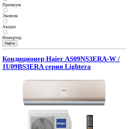
Премиум
Эконом
Акции
Инвертер
Найти
Кондиционер Haier AS09NS3ERA-W /
1U09BS3ERA серия Lightera