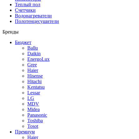
Теплый пол
Счетчики
Водонагреватели
Полотенцесушители
Бренды
Бюджет
Ballu
Daikin
EnergoLux
Gree
Haier
Hisense
Hitachi
Kentatsu
Lessar
LG
MDV
Midea
Panasonic
Toshiba
Tosot
Премиум
Haier