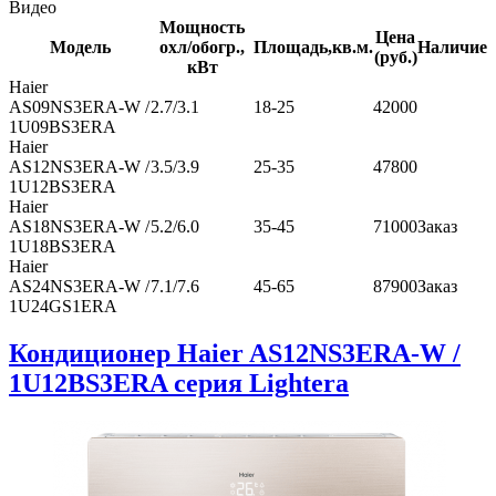
Видео
Мощность
Цена
Модель
охл/обогр.,
Площадь,кв.м.
Наличие
(руб.)
кВт
Haier
AS09NS3ERA-W /
2.7/3.1
18-25
42000
1U09BS3ERA
Haier
AS12NS3ERA-W /
3.5/3.9
25-35
47800
1U12BS3ERA
Haier
AS18NS3ERA-W /
5.2/6.0
35-45
71000
Заказ
1U18BS3ERA
Haier
AS24NS3ERA-W /
7.1/7.6
45-65
87900
Заказ
1U24GS1ERA
Кондиционер Haier AS12NS3ERA-W /
1U12BS3ERA серия Lightera