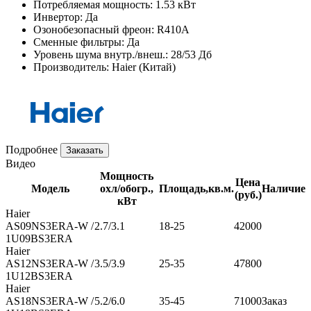
Потребляемая мощность:
1.53 кВт
Инвертор:
Да
Озонобезопасный фреон:
R410A
Сменные фильтры:
Да
Уровень шума внутр./внеш.:
28/53 Дб
Производитель:
Haier (Китай)
Подробнее
Заказать
Видео
Мощность
Цена
Модель
охл/обогр.,
Площадь,кв.м.
Наличие
(руб.)
кВт
Haier
AS09NS3ERA-W /
2.7/3.1
18-25
42000
1U09BS3ERA
Haier
AS12NS3ERA-W /
3.5/3.9
25-35
47800
1U12BS3ERA
Haier
AS18NS3ERA-W /
5.2/6.0
35-45
71000
Заказ