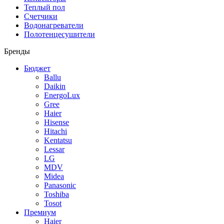
Теплый пол
Счетчики
Водонагреватели
Полотенцесушители
Бренды
Бюджет
Ballu
Daikin
EnergoLux
Gree
Haier
Hisense
Hitachi
Kentatsu
Lessar
LG
MDV
Midea
Panasonic
Toshiba
Tosot
Премиум
Haier