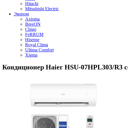
Hitachi
Mitsubishi Electric
Эконом
Axioma
BreeON
Chigo
FeRRUM
Hisense
Royal Clima
Ultima Comfort
Xigma
Кондиционер Haier HSU-07HPL303/R3 