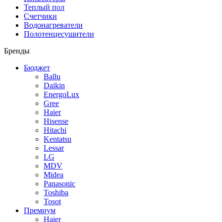
Теплый пол
Счетчики
Водонагреватели
Полотенцесушители
Бренды
Бюджет
Ballu
Daikin
EnergoLux
Gree
Haier
Hisense
Hitachi
Kentatsu
Lessar
LG
MDV
Midea
Panasonic
Toshiba
Tosot
Премиум
Haier