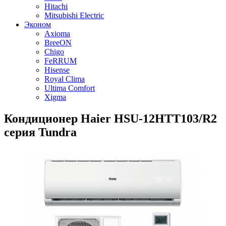
Hitachi
Mitsubishi Electric
Эконом
Axioma
BreeON
Chigo
FeRRUM
Hisense
Royal Clima
Ultima Comfort
Xigma
Кондиционер Haier HSU-12HTT103/R2
серия Tundra