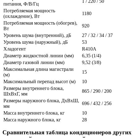
1 / 220 / 50
питания, Ф/В/Гц
Потребляемая мощность
1180
(охлаждение), Вт
Потребляемая мощность (обогрев),
920
Вт
Уровень шума (внутренний), дБ
27 / 32 / 34 / 37
Уровень шума (наружный), дБ
53
Хладогент
R410A
Диаметр жидкостной линии (мм)
6,35 (1/4)
Диаметр газовой линии (мм)
9,52 (3/8)
Максимальная длина магистрали
15
(м)
Максимальный перепад высот (м)
10
Размеры внутреннего блока,
865 / 290 / 200
ШxВxГ, мм
Размеры наружного блока, ДхВхШ,
696 / 432 / 256
мм
Масса внутреннего блока, кг
10
Масса наружного блока, кг
28
Сравнительная таблица кондиционеров других