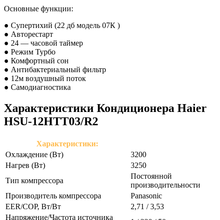
Основные функции:
● Супертихий (22 дб модель 07К )
● Авторестарт
● 24 — часовой таймер
● Режим Турбо
● Комфортный сон
● Антибактериальный фильтр
● 12м воздушный поток
● Самодиагностика
Характеристики Кондиционера Haier
HSU-12HTT03/R2
Характеристики:
Охлаждение (Вт)
3200
Нагрев (Вт)
3250
Постоянной
Тип компрессора
производительности
Производитель компрессора
Panasonic
EER/COP, Вт/Вт
2,71 / 3,53
Напряжение/Частота источника