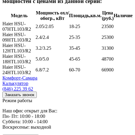
мощностей с ценами из данной серии:
Мощность охл/
Цена
Модель
Площадь,кв.м.
Наличие
обогр., кВт
(руб.)
Haier HSU-
2.05/2.05
18-25
23500
07HTL103/R2
Haier HSU-
2.4/2.4
25-35
25300
09HTL103/R2
Haier HSU-
3.2/3.25
35-45
31300
12HTL103/R2
Haier HSU-
5.0/5.0
45-65
48700
18HTL103/R2
Haier HSU-
6.8/7.2
60-70
66900
24HTL103/R2
Комфорт
-Самара
Калькулятор
(846) 225 39 62
Заказать звонок
Режим работы
Наш офис открыт для Вас:
Пн- Пт: 10:00 - 18:00
Суббота: 10:00 - 14:00
Воскресенье: выходной