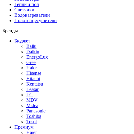
Теплый пол
Счетчики
Водонагреватели
Полотенцесушители
Бренды
Бюджет
Ballu
Daikin
EnergoLux
Gree
Haier
Hisense
Hitachi
Kentatsu
Lessar
LG
MDV
Midea
Panasonic
Toshiba
Tosot
Премиум
Haier