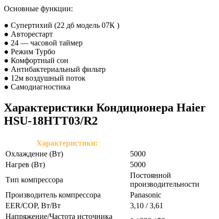
Основные функции:
● Супертихий (22 дб модель 07К )
● Авторестарт
● 24 — часовой таймер
● Режим Турбо
● Комфортный сон
● Антибактериальный фильтр
● 12м воздушный поток
● Самодиагностика
Характеристики Кондиционера Haier
HSU-18HTT03/R2
Характеристики:
Охлаждение (Вт)
5000
Нагрев (Вт)
5000
Постоянной
Тип компрессора
производительности
Производитель компрессора
Panasonic
EER/COP, Вт/Вт
3,10 / 3,61
Напряжение/Частота источника