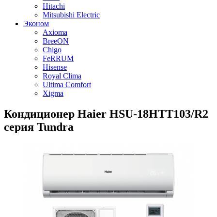
Hitachi
Mitsubishi Electric
Эконом
Axioma
BreeON
Chigo
FeRRUM
Hisense
Royal Clima
Ultima Comfort
Xigma
Кондиционер Haier HSU-18HTT103/R2
серия Tundra