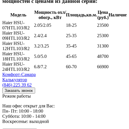
мощностей с ценами из данной серии:
Мощность охл/
Цена
Модель
Площадь,кв.м.
Наличие
обогр., кВт
(руб.)
Haier HSU-
2.05/2.05
18-25
23500
07HTL103/R2
Haier HSU-
2.4/2.4
25-35
25300
09HTL103/R2
Haier HSU-
3.2/3.25
35-45
31300
12HTL103/R2
Haier HSU-
5.0/5.0
45-65
48700
18HTL103/R2
Haier HSU-
6.8/7.2
60-70
66900
24HTL103/R2
Комфорт
-Самара
Калькулятор
(846) 225 39 62
Заказать звонок
Режим работы
Наш офис открыт для Вас:
Пн- Пт: 10:00 - 18:00
Суббота: 10:00 - 14:00
Воскресенье: выходной