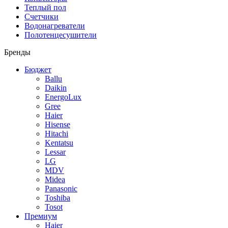
Теплый пол
Счетчики
Водонагреватели
Полотенцесушители
Бренды
Бюджет
Ballu
Daikin
EnergoLux
Gree
Haier
Hisense
Hitachi
Kentatsu
Lessar
LG
MDV
Midea
Panasonic
Toshiba
Tosot
Премиум
Haier