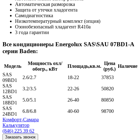
Автоматическая разморозка
Защита от утечки хладогента
Самодиагностика
Низкотемпературный комплект (опция)
Озонобезопасный хладагент R410a
3 года гарантии
Все кондиционеры Energolux SAS\SAU 07BD1-A
серии Baden:
Мощность охл/
Цена
Модель
Площадь,кв.м.
Наличие
обогр., кВт
(руб.)
SAS
2.6/2.7
18-22
37853
09BD1
SAS
3.2/3.5
22-26
50820
12BD1
SAS
5.0/5.1
26-40
80850
18BD1
SAS
6.8/6.8
40-60
98700
24BD1
Комфорт
-Самара
Калькулятор
(846) 225 39 62
Заказать звонок