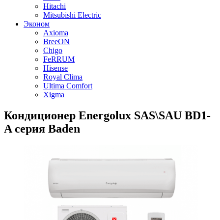
Hitachi
Mitsubishi Electric
Эконом
Axioma
BreeON
Chigo
FeRRUM
Hisense
Royal Clima
Ultima Comfort
Xigma
Кондиционер Energolux SAS\SAU BD1-
A серия Baden