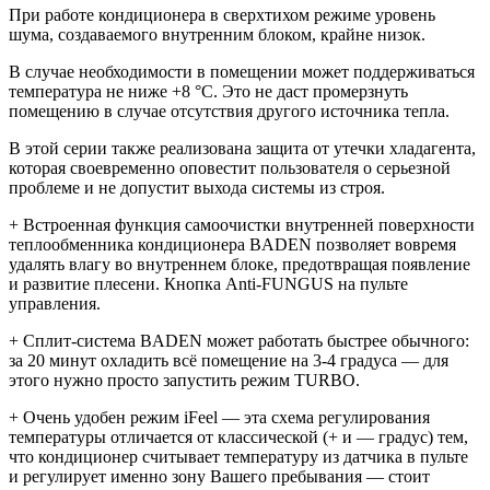
При работе кондиционера в сверхтихом режиме уровень
шума, создаваемого внутренним блоком, крайне низок.
В случае необходимости в помещении может поддерживаться
температура не ниже +8 °С. Это не даст промерзнуть
помещению в случае отсутствия другого источника тепла.
В этой серии также реализована защита от утечки хладагента,
которая своевременно оповестит пользователя о серьезной
проблеме и не допустит выхода системы из строя.
+ Встроенная функция самоочистки внутренней поверхности
теплообменника кондиционера BADEN позволяет вовремя
удалять влагу во внутреннем блоке, предотвращая появление
и развитие плесени. Кнопка Anti-FUNGUS на пульте
управления.
+ Сплит-система BADEN может работать быстрее обычного:
за 20 минут охладить всё помещение на 3-4 градуса — для
этого нужно просто запустить режим TURBO.
+ Очень удобен режим iFeel — эта схема регулирования
температуры отличается от классической (+ и — градус) тем,
что кондиционер считывает температуру из датчика в пульте
и регулирует именно зону Вашего пребывания — стоит