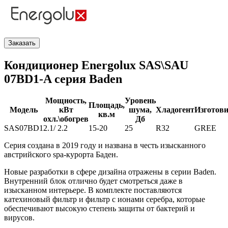
Заказать
Кондиционер Energolux SAS\SAU
07BD1-A серия Baden
Мощность,
Уровень
Площадь,
Модель
кВт
шума,
Хладогент
Изготови
кв.м
охл.\обогрев
Дб
SAS07BD1
2.1/ 2.2
15-20
25
R32
GREE
Серия создана в 2019 году и названа в честь изысканного
австрийского spa-курорта Баден.
Новые разработки в сфере дизайна отражены в серии Baden.
Внутренний блок отлично будет смотреться даже в
изысканном интерьере. В комплекте поставляются
катехиновый фильтр и фильтр с ионами серебра, которые
обеспечивают высокую степень защиты от бактерий и
вирусов.