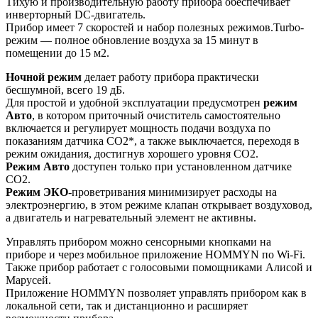
Тихую и производительную работу прибора обеспечивает
инверторный DC-двигатель.
Прибор имеет 7 скоростей и набор полезных режимов.Turbo-
режим — полное обновление воздуха за 15 минут в
помещении до 15 м2.
Ночной режим
делает работу прибора практически
бесшумной, всего 19 дБ.
Для простой и удобной эксплуатации предусмотрен
режим
Авто
, в котором приточный очиститель самостоятельно
включается и регулирует мощность подачи воздуха по
показаниям датчика CO2*, а также выключается, переходя в
режим ожидания, достигнув хорошего уровня CO2.
Режим Авто
доступен только при установленном датчике
CO2.
Режим ЭКО
-проветривания минимизирует расходы на
электроэнергию, в этом режиме клапан открывает воздуховод,
а двигатель и нагревательный элемент не активны.
Управлять прибором можно сенсорными кнопками на
приборе и через мобильное приложение HOMMYN по Wi-Fi.
Также прибор работает с голосовыми помощниками Алисой и
Марусей.
Приложение HOMMYN позволяет управлять прибором как в
локальной сети, так и дистанционно и расширяет