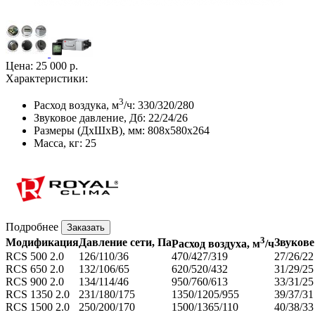
Цена:
25 000 р.
Характеристики:
3
Расход воздука, м
/ч:
330/320/280
Звуковое давление, Дб:
22/24/26
Размеры (ДхШхВ), мм:
808x580x264
Масса, кг:
25
Подробнее
Заказать
3
Модификация
Давление сети, Па
Звукове
Расход воздуха, м
/ч
RCS 500 2.0
126/110/36
470/427/319
27/26/22
RCS 650 2.0
132/106/65
620/520/432
31/29/25
RCS 900 2.0
134/114/46
950/760/613
33/31/25
RCS 1350 2.0
231/180/175
1350/1205/955
39/37/31
RCS 1500 2.0
250/200/170
1500/1365/110
40/38/33