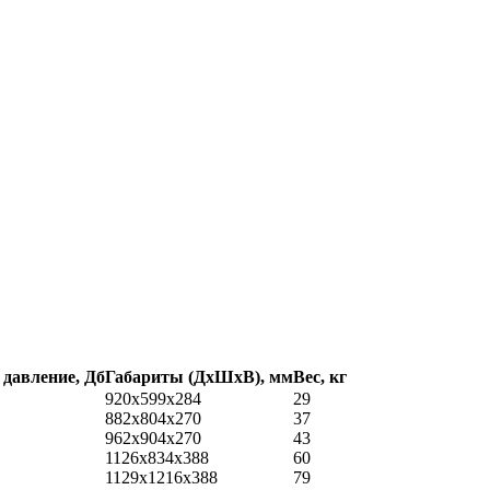
 давление, Дб
Габариты (ДхШхВ), мм
Вес, кг
920x599x284
29
882x804x270
37
962x904x270
43
1126x834x388
60
1129x1216x388
79