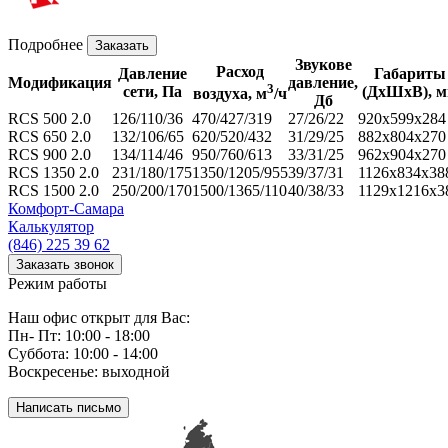
Подробнее
Заказать
Звукове
Расход
Давление
Габариты
Модификация
давление,
3
сети, Па
(ДхШхВ), 
воздуха, м
/ч
Дб
RCS 500 2.0
126/110/36
470/427/319
27/26/22
920x599x284
RCS 650 2.0
132/106/65
620/520/432
31/29/25
882x804x270
RCS 900 2.0
134/114/46
950/760/613
33/31/25
962x904x270
RCS 1350 2.0
231/180/175
1350/1205/955
39/37/31
1126x834x38
RCS 1500 2.0
250/200/170
1500/1365/110
40/38/33
1129x1216x3
Комфорт
-Самара
Калькулятор
(846) 225 39 62
Заказать звонок
Режим работы
Наш офис открыт для Вас:
Пн- Пт: 10:00 - 18:00
Суббота: 10:00 - 14:00
Воскресенье: выходной
Написать письмо