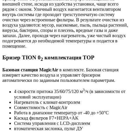
внешней стене, исходя из удобства установки, чаще всего
рядом с окном. Уличный воздух нагнетается вентилятором
внутрь системы где проходит трехступенчатую систему
очистки через встроенные фильтры. В результате очистки из
воздуха удаляются: мусор, насекомые, пыль, пыльца растений,
вирусы, бактерии, споры и плесень, вредные газы и даже
запахи. Далее, проходя через нагреватель, уже чистый воздух
подогревается до необходимой температуры и подается в
помещение.
Бризер TION 0
комплектация TOP
2
Базовая станция MagicAir
в комплекте. Базовая станция
измеряет качество воздуха и управляет бризером
автоматически по заданным пользователем параметрам.
3
4 скорости притока 35/60/75/120 м
/ч (в зависимости от
условий эксплуатации)
Нагреватель с климат-контролем
Совместимость с MagicAir
Работа в диапазоне температур от -40 до +50°С
Каскад фильтров F7+HEPA+AK
Система управления с LCD-дисплеем
втоматическая заслонка, пульт ДУ